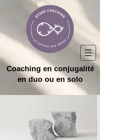
Coaching
en conjugalité
en duo ou en solo